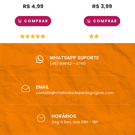
R$
4,99
R$
3,99
COMPRAR
COMPRAR
Avaliação
Avali
5.00
de 5
ação
2.00
WHATSAPP SUPORTE
de 5
(48) 99842 - 4740
EMAIL
contato@criatividadepedagogica.com
HORÁRIOS
Seg à Sex, das 09h - 18h