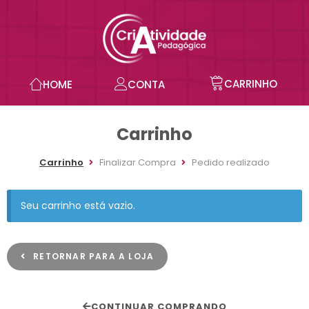
CARRINHO
HOME
CONTA
Carrinho
Carrinho
Finalizar Compra
Pedido realizado
Seu carrinho está vazio.
RETORNAR PARA A LOJA
CONTINUAR COMPRANDO