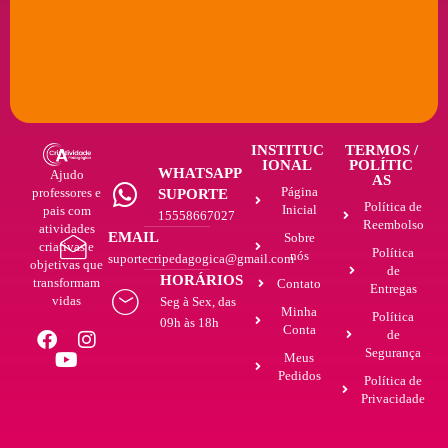
INSTITUC
TERMOS /
IONAL
POLÍTIC
WHATSAPP
Ajudo
AS
Página
professores e
SUPORTE
Política de
Inicial
pais com
15558667027
Reembolso
atividades
EMAIL
Sobre
criativas e
Política
nós
suportecripedagogica@gmail.com
objetivas que
de
HORÁRIOS
transformam
Contato
Entregas
vidas
Seg à Sex, das
Minha
Política
09h às 18h
Conta
de
Segurança
Meus
Pedidos
Política de
Privacidade