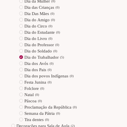
Dia da Mulher
(
0
)
Dia das Crianças
(
0
)
Dia Das Mães
(
0
)
Dia do Amigo
(
0
)
Dia do Circo
(
0
)
Dia do Estudante
(
0
)
Dia do Livro
(
0
)
Dia do Professor
(
0
)
Dia do Soldado
(
0
)
Dia do Trabalhador
(
5
)
Dia dos Avós
(
0
)
Dia dos Pais
(
0
)
Dia dos povos Indígenas
(
0
)
Festa Junina
(
0
)
Folclore
(
0
)
Natal
(
0
)
Páscoa
(
0
)
Proclamação da República
(
0
)
Semana da Pátria
(
0
)
Tira dentes
(
0
)
Decorações para Sala de Aula
(
2
)