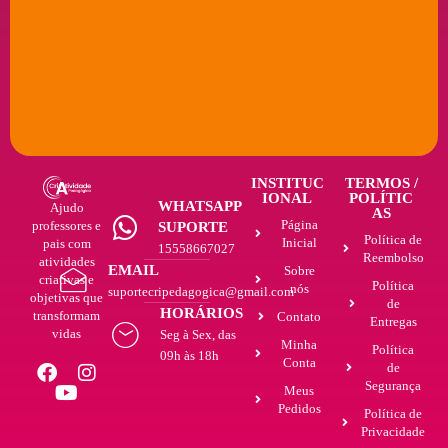
INSTITUC
TERMOS /
IONAL
POLÍTIC
WHATSAPP
Ajudo
AS
Página
professores e
SUPORTE
Política de
Inicial
pais com
15558667027
Reembolso
atividades
EMAIL
Sobre
criativas e
Política
nós
suportecripedagogica@gmail.com
objetivas que
de
HORÁRIOS
transformam
Contato
Entregas
vidas
Seg à Sex, das
Minha
Política
09h às 18h
Conta
de
Segurança
Meus
Pedidos
Política de
Privacidade