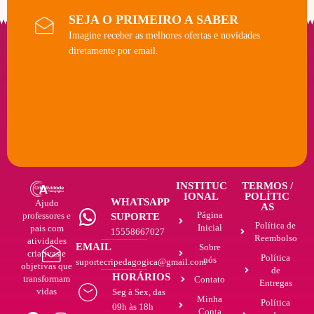
SEJA O PRIMEIRO A SABER
Imagine receber as melhores ofertas e novidades
diretamente por email.
INSTITUC
TERMOS /
IONAL
POLÍTIC
WHATSAPP
Ajudo
AS
Página
professores e
SUPORTE
Política de
Inicial
pais com
15558667027
Reembolso
atividades
EMAIL
Sobre
criativas e
Política
nós
suportecripedagogica@gmail.com
objetivas que
de
HORÁRIOS
transformam
Contato
Entregas
vidas
Seg à Sex, das
Minha
Política
09h às 18h
Conta