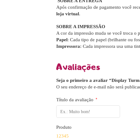
SOBRE A ENTREGA
Após confirmação de pagamento você rece
loja virtual
.
SOBRE A IMPRESSÃO
A cor da impressão muda se você troca o p
Papel
: Cada tipo de papel (brilhante ou fos
Impressora:
Cada impressora usa uma tint
Avaliações
Seja o primeiro a avaliar “Display Turm
O seu endereço de e-mail não será publica
Título da avaliação
*
Produto
1
2
3
4
5