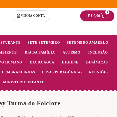
0
MINHA CONTA
R$
0,00
ESTUDANTE
SETE SETEMBRO
SETEMBRO AMARELO
MBIENTE
DIA DA FAMÍLIA
AUTISMO
INCLUSÃO
PO HUMANO
DIA DA ÁGUA
HIGIENE
DINÂMICAS
LEMBRANCINHAS
LUVAS PEDAGÓGICAS
REUNIÕES
MINISTÉRIO INFANTIL
ay Turma do Folclore