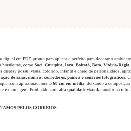
 digital em PDF, pronto para aplicar e perfeito para decorar o ambient
s brasileiras, como
Saci, Curupira, Iara, Boitatá, Boto, Vitória-Rég
a display possui visual colorido, infantil e cheio de personalidade, apr
ação de salas, murais, corredores, painéis e cenários fotográficos
, c
taque, com aproximadamente
60 cm em média
, deixando a composição 
corte e montagem. Produzido com
alta qualidade visual
, transforma o fo
VIAMOS PELOS CORREIOS.