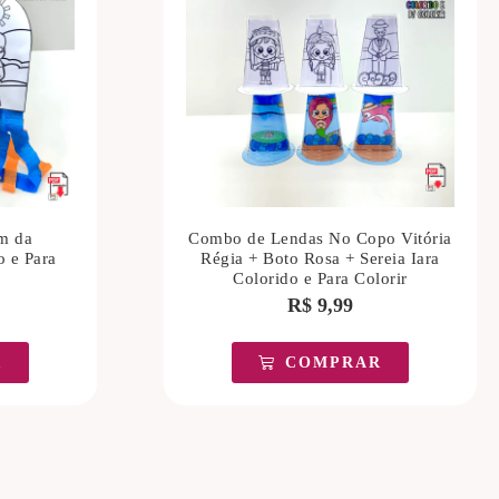
m da
Combo de Lendas No Copo Vitória
o e Para
Régia + Boto Rosa + Sereia Iara
Colorido e Para Colorir
R$
9,99
R
COMPRAR