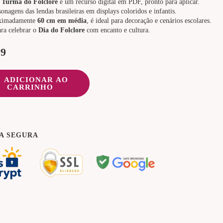
 Turma do Folclore
é um recurso digital em PDF, pronto para aplicar.
onagens das lendas brasileiras em displays coloridos e infantis.
ximadamente
60 cm em média
, é ideal para decoração e cenários escolares.
ara celebrar o
Dia do Folclore
com encanto e cultura.
99
ADICIONAR AO
CARRINHO
A SEGURA