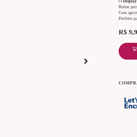
O
Display
Reúne pers
Com apro
Perfeito p
R$
9,
COMPR