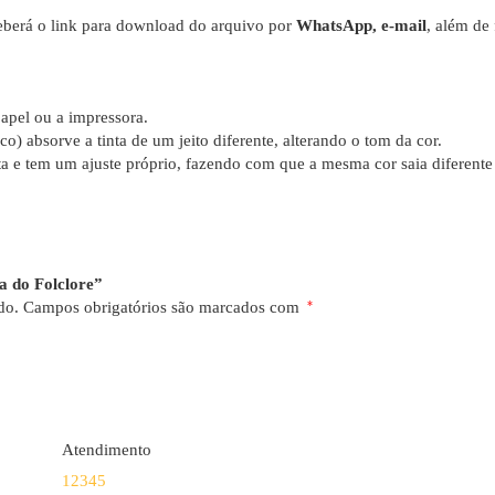
berá o link para download do arquivo por
WhatsApp, e-mail
, além de
apel ou a impressora.
co) absorve a tinta de um jeito diferente, alterando o tom da cor.
a e tem um ajuste próprio, fazendo com que a mesma cor saia diferent
a do Folclore”
do.
Campos obrigatórios são marcados com
*
Atendimento
1
2
3
4
5