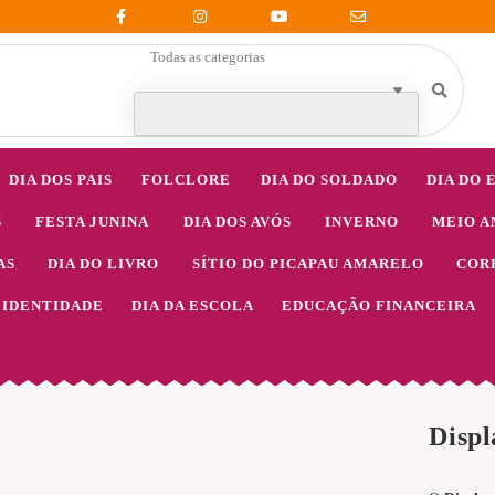
Todas as categorias
DIA DOS PAIS
FOLCLORE
DIA DO SOLDADO
DIA DO 
S
FESTA JUNINA
DIA DOS AVÓS
INVERNO
MEIO A
AS
DIA DO LIVRO
SÍTIO DO PICAPAU AMARELO
COR
IDENTIDADE
DIA DA ESCOLA
EDUCAÇÃO FINANCEIRA
Displ