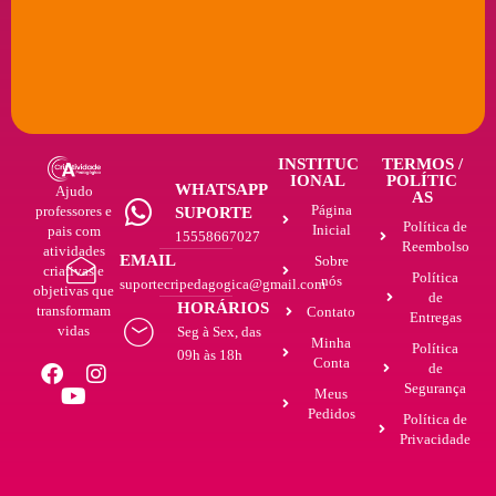
INSTITUC
TERMOS /
IONAL
POLÍTIC
WHATSAPP
Ajudo
AS
Página
professores e
SUPORTE
Política de
Inicial
pais com
15558667027
Reembolso
atividades
EMAIL
Sobre
criativas e
Política
nós
suportecripedagogica@gmail.com
objetivas que
de
HORÁRIOS
transformam
Contato
Entregas
vidas
Seg à Sex, das
Minha
Política
09h às 18h
Conta
de
Segurança
Meus
Pedidos
Política de
Privacidade