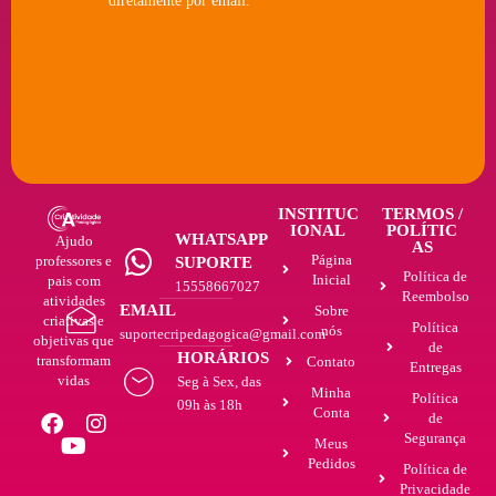
INSTITUC
TERMOS /
IONAL
POLÍTIC
WHATSAPP
Ajudo
AS
Página
professores e
SUPORTE
Política de
Inicial
pais com
15558667027
Reembolso
atividades
EMAIL
Sobre
criativas e
Política
nós
suportecripedagogica@gmail.com
objetivas que
de
HORÁRIOS
transformam
Contato
Entregas
vidas
Seg à Sex, das
Minha
Política
09h às 18h
Conta
de
Segurança
Meus
Pedidos
Política de
Privacidade