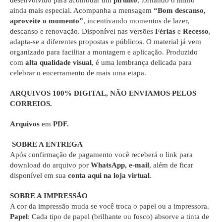
desenvolvido para acomodar um
pirulito
, tornando o mimo
ainda mais especial. Acompanha a mensagem
“Bom descanso,
aproveite o momento”
, incentivando momentos de lazer,
descanso e renovação. Disponível nas versões
Férias
e
Recesso
,
adapta-se a diferentes propostas e públicos. O material já vem
organizado para facilitar a montagem e aplicação. Produzido
com
alta qualidade visual
, é uma lembrança delicada para
celebrar o encerramento de mais uma etapa.
ARQUIVOS 100% DIGITAL
, NÃO ENVIAMOS PELOS
CORREIOS.
Arquivos
em
PDF.
SOBRE A ENTREGA
Após confirmação de pagamento você receberá o link para
download do arquivo por
WhatsApp, e-mail
, além de ficar
disponível em sua
conta aqui na loja virtual
.
SOBRE A IMPRESSÃO
A cor da impressão muda se você troca o papel ou a impressora.
Papel
: Cada tipo de papel (brilhante ou fosco) absorve a tinta de