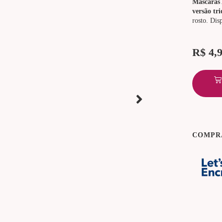
Máscaras
versão tr
rosto. Di
R$
4,
COMPR