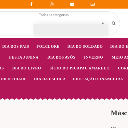
Todas as categorias
DIA DOS PAIS
FOLCLORE
DIA DO SOLDADO
DIA DO 
S
FESTA JUNINA
DIA DOS AVÓS
INVERNO
MEIO A
AS
DIA DO LIVRO
SÍTIO DO PICAPAU AMARELO
COR
IDENTIDADE
DIA DA ESCOLA
EDUCAÇÃO FINANCEIRA
Másc