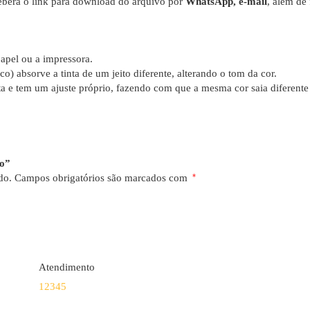
berá o link para download do arquivo por
WhatsApp, e-mail
, além de
apel ou a impressora.
co) absorve a tinta de um jeito diferente, alterando o tom da cor.
a e tem um ajuste próprio, fazendo com que a mesma cor saia diferent
ro”
do.
Campos obrigatórios são marcados com
*
Atendimento
1
2
3
4
5