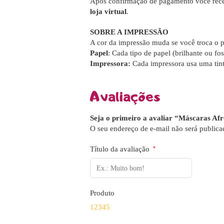
Após confirmação de pagamento você rece
loja virtual
.
SOBRE A IMPRESSÃO
A cor da impressão muda se você troca o p
Papel
: Cada tipo de papel (brilhante ou fos
Impressora:
Cada impressora usa uma tint
Avaliações
Seja o primeiro a avaliar “Máscaras Af
O seu endereço de e-mail não será publica
Título da avaliação
*
Produto
1
2
3
4
5