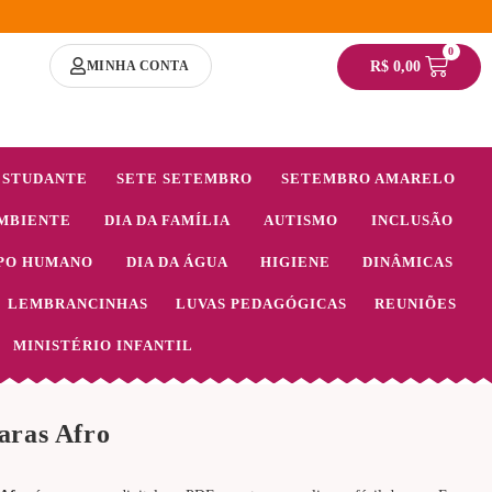
0
MINHA CONTA
R$
0,00
ESTUDANTE
SETE SETEMBRO
SETEMBRO AMARELO
MBIENTE
DIA DA FAMÍLIA
AUTISMO
INCLUSÃO
PO HUMANO
DIA DA ÁGUA
HIGIENE
DINÂMICAS
LEMBRANCINHAS
LUVAS PEDAGÓGICAS
REUNIÕES
MINISTÉRIO INFANTIL
aras Afro