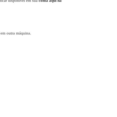
 ficar disponível em sua
conta aqui na
e em outra máquina.