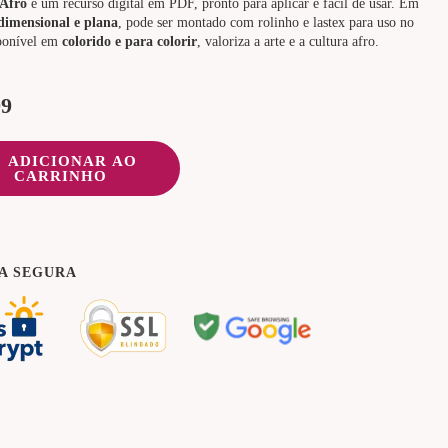
 Afro
é um recurso digital em PDF, pronto para aplicar e fácil de usar. Em
idimensional e plana
, pode ser montado com rolinho e lastex para uso no
sponível em
colorido e para colorir
, valoriza a arte e a cultura afro.
99
ADICIONAR AO
CARRINHO
A SEGURA