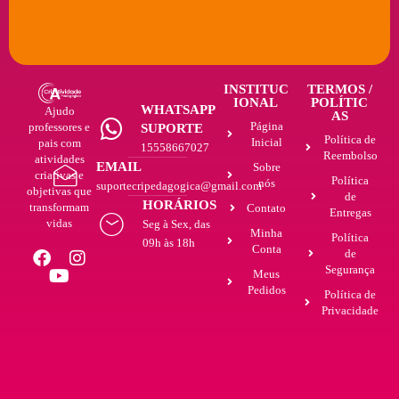
INSTITUC
TERMOS /
IONAL
POLÍTIC
WHATSAPP
Ajudo
AS
Página
professores e
SUPORTE
Política de
Inicial
pais com
15558667027
Reembolso
atividades
EMAIL
Sobre
criativas e
Política
nós
suportecripedagogica@gmail.com
objetivas que
de
HORÁRIOS
transformam
Contato
Entregas
vidas
Seg à Sex, das
Minha
Política
09h às 18h
Conta
de
Segurança
Meus
Pedidos
Política de
Privacidade