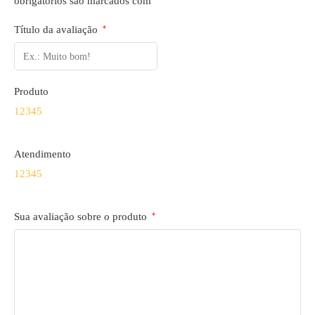
obrigatórios são marcados com
Título da avaliação
*
Produto
1
2
3
4
5
Atendimento
1
2
3
4
5
Sua avaliação sobre o produto
*