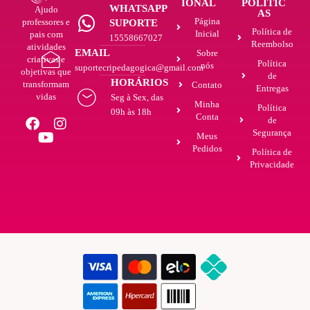
IONAL
POLÍTIC
WHATSAPP
Ajudo
AS
Página
professores e
SUPORTE
Política de
Inicial
pais com
15558667027
Reembolso
atividades
EMAIL
Sobre
criativas e
Política
nós
suportecripedagogica@gmail.com
objetivas que
de
HORÁRIOS
transformam
Contato
Entregas
vidas
Seg à Sex, das
Minha
Política
09h às 18h
Conta
de
Segurança
Meus
Pedidos
Política de
Privacidade