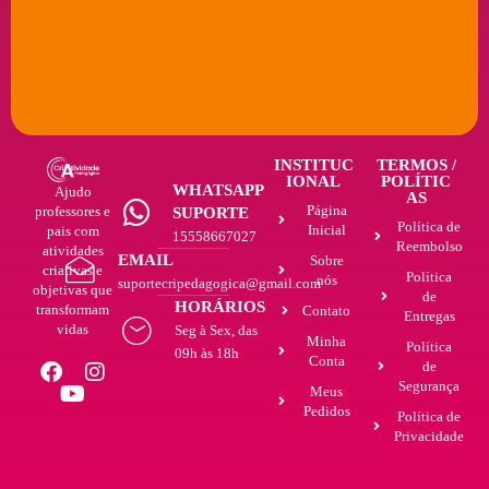
INSTITUC
TERMOS /
IONAL
POLÍTIC
WHATSAPP
Ajudo
AS
Página
professores e
SUPORTE
Política de
Inicial
pais com
15558667027
Reembolso
atividades
EMAIL
Sobre
criativas e
Política
nós
suportecripedagogica@gmail.com
objetivas que
de
HORÁRIOS
transformam
Contato
Entregas
vidas
Seg à Sex, das
Minha
Política
09h às 18h
Conta
de
Segurança
Meus
Pedidos
Política de
Privacidade