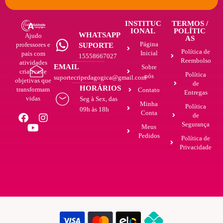
INSTITUC
TERMOS /
IONAL
POLÍTIC
WHATSAPP
Ajudo
AS
Página
professores e
SUPORTE
Política de
Inicial
pais com
15558667027
Reembolso
atividades
EMAIL
Sobre
criativas e
Política
nós
suportecripedagogica@gmail.com
objetivas que
de
HORÁRIOS
transformam
Contato
Entregas
vidas
Seg à Sex, das
Minha
Política
09h às 18h
Conta
de
Segurança
Meus
Pedidos
Política de
Privacidade