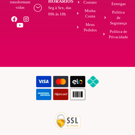
HORÁRIOS
transformam
Contato
Entregas
vidas
Seg à Sex, das
Minha
Política
09h às 18h
Conta
de
Segurança
Meus
Pedidos
Política de
Privacidade