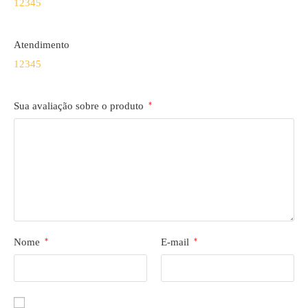
1
2
3
4
5
Atendimento
1
2
3
4
5
Sua avaliação sobre o produto
*
Nome
*
E-mail
*