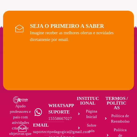
SEJA O PRIMEIRO A SABER
Imagine receber as melhores ofertas e novidades
diretamente por email.
INSTITUC
TERMOS /
IONAL
POLÍTIC
WHATSAPP
Ajudo
AS
Página
professores e
SUPORTE
Política de
Inicial
pais com
15558667027
Reembolso
atividades
EMAIL
Sobre
criativas e
Política
nós
suportecripedagogica@gmail.com
objetivas que
de