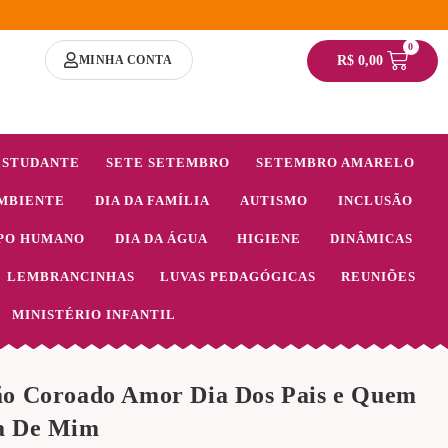
0
MINHA CONTA
R$
0,00
ESTUDANTE
SETE SETEMBRO
SETEMBRO AMARELO
MBIENTE
DIA DA FAMÍLIA
AUTISMO
INCLUSÃO
PO HUMANO
DIA DA ÁGUA
HIGIENE
DINÂMICAS
LEMBRANCINHAS
LUVAS PEDAGÓGICAS
REUNIÕES
MINISTÉRIO INFANTIL
ão Coroado Amor Dia Dos Pais e Quem
a De Mim