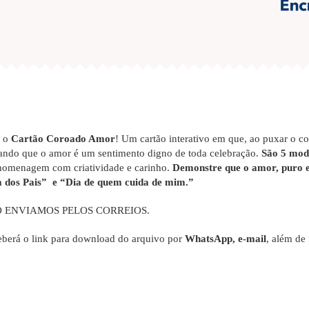
o o
Cartão Coroado Amor
! Um cartão interativo em que, ao puxar o c
ando que o amor é um sentimento digno de toda celebração.
São 5 mode
da homenagem com criatividade e carinho.
Demonstre que o amor, puro e
a dos Pais” e “Dia de quem cuida de mim.”
O ENVIAMOS PELOS CORREIOS.
berá o link para download do arquivo por
WhatsApp, e-mail
, além de