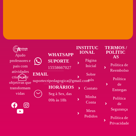
INSTITUC
TERMOS /
IONAL
POLÍTIC
WHATSAPP
Ajudo
AS
Página
professores e
SUPORTE
Política de
Inicial
pais com
15558667027
Reembolso
atividades
EMAIL
Sobre
criativas e
Política
nós
suportecripedagogica@gmail.com
objetivas que
de
HORÁRIOS
transformam
Contato
Entregas
vidas
Seg à Sex, das
Minha
Política
09h às 18h
Conta
de
Segurança
Meus
Pedidos
Política de
Privacidade