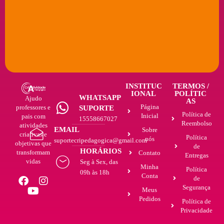
INSTITUC
TERMOS /
IONAL
POLÍTIC
WHATSAPP
Ajudo
AS
Página
professores e
SUPORTE
Política de
Inicial
pais com
15558667027
Reembolso
atividades
EMAIL
Sobre
criativas e
Política
nós
suportecripedagogica@gmail.com
objetivas que
de
HORÁRIOS
transformam
Contato
Entregas
vidas
Seg à Sex, das
Minha
Política
09h às 18h
Conta
de
Segurança
Meus
Pedidos
Política de
Privacidade