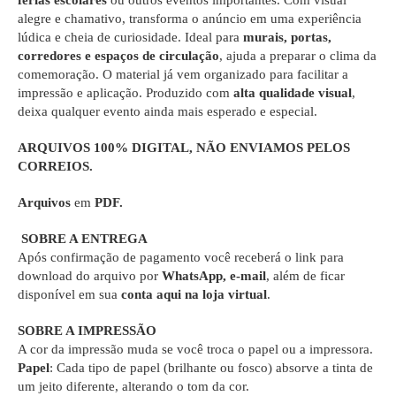
férias escolares
ou outros eventos importantes. Com visual
alegre e chamativo, transforma o anúncio em uma experiência
lúdica e cheia de curiosidade. Ideal para
murais, portas,
corredores e espaços de circulação
, ajuda a preparar o clima da
comemoração. O material já vem organizado para facilitar a
impressão e aplicação. Produzido com
alta qualidade visual
,
deixa qualquer evento ainda mais esperado e especial.
ARQUIVOS 100% DIGITAL
, NÃO ENVIAMOS PELOS
CORREIOS.
Arquivos
em
PDF.
SOBRE A ENTREGA
Após confirmação de pagamento você receberá o link para
download do arquivo por
WhatsApp, e-mail
, além de ficar
disponível em sua
conta aqui na loja virtual
.
SOBRE A IMPRESSÃO
A cor da impressão muda se você troca o papel ou a impressora.
Papel
: Cada tipo de papel (brilhante ou fosco) absorve a tinta de
um jeito diferente, alterando o tom da cor.