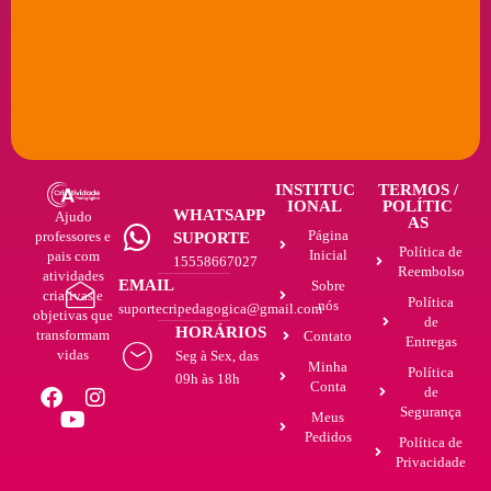
INSTITUC
TERMOS /
IONAL
POLÍTIC
WHATSAPP
Ajudo
AS
Página
professores e
SUPORTE
Política de
Inicial
pais com
15558667027
Reembolso
atividades
EMAIL
Sobre
criativas e
Política
nós
suportecripedagogica@gmail.com
objetivas que
de
HORÁRIOS
transformam
Contato
Entregas
vidas
Seg à Sex, das
Minha
Política
09h às 18h
Conta
de
Segurança
Meus
Pedidos
Política de
Privacidade