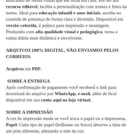
indicando de forma visual que ele ficou em casa. Por ser um
recurso editável
, facilita a personalização com nomes e fotos da
turma. Ideal para
educação infantil e anos iniciais
, auxilia no
controle de presença de forma clara e divertida. Disponível em
versão colorida
, é prático para impressão e montagem.
Produzido com
alta qualidade visual e pedagógica
, torna a
rotina diária mais dinâmica e envolvente.
ARQUIVOS 100% DIGITAL
, NÃO ENVIAMOS PELOS
CORREIOS.
Arquivos
em
PDF.
SOBRE A ENTREGA
Após confirmação de pagamento você receberá o link para
download do arquivo por
WhatsApp, e-mail
, além de ficar
disponível em sua
conta aqui na loja virtual
.
SOBRE A IMPRESSÃO
A cor da impressão muda se você troca o papel ou a impressora.
Papel
: Cada tipo de papel (brilhante ou fosco) absorve a tinta de
um jeito diferente, alterando o tom da cor.