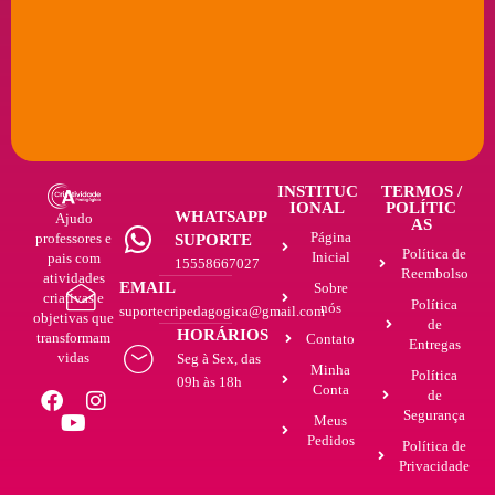
INSTITUC
TERMOS /
IONAL
POLÍTIC
WHATSAPP
Ajudo
AS
Página
professores e
SUPORTE
Política de
Inicial
pais com
15558667027
Reembolso
atividades
EMAIL
Sobre
criativas e
Política
nós
suportecripedagogica@gmail.com
objetivas que
de
HORÁRIOS
transformam
Contato
Entregas
vidas
Seg à Sex, das
Minha
Política
09h às 18h
Conta
de
Segurança
Meus
Pedidos
Política de
Privacidade