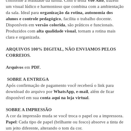
conforme a realidade da turma. Com o tema
Voe Alto
, trazem
um visual lúdico e harmonioso que combina com a ambientação
da sala. Ideal para
organização da rotina, autonomia dos
alunos e controle pedagógico
, facilita o trabalho docente.
Disponíveis em
versão colorida
, são práticos e funcionais.
Produzidos com
alta qualidade visual
, tornam a rotina mais
clara e organizada.
ARQUIVOS 100% DIGITAL
, NÃO ENVIAMOS PELOS
CORREIOS.
Arquivos
em
PDF.
SOBRE A ENTREGA
Após confirmação de pagamento você receberá o link para
download do arquivo por
WhatsApp, e-mail
, além de ficar
disponível em sua
conta aqui na loja virtual
.
SOBRE A IMPRESSÃO
A cor da impressão muda se você troca o papel ou a impressora.
Papel
: Cada tipo de papel (brilhante ou fosco) absorve a tinta de
um jeito diferente, alterando o tom da cor.