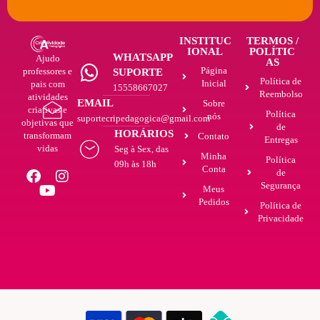
INSTITUC
TERMOS /
IONAL
POLÍTIC
WHATSAPP
Ajudo
AS
Página
professores e
SUPORTE
Política de
Inicial
pais com
15558667027
Reembolso
atividades
EMAIL
Sobre
criativas e
Política
nós
suportecripedagogica@gmail.com
objetivas que
de
HORÁRIOS
transformam
Contato
Entregas
vidas
Seg à Sex, das
Minha
Política
09h às 18h
Conta
de
Segurança
Meus
Pedidos
Política de
Privacidade