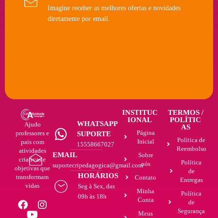
Imagine receber as melhores ofertas e novidades
diretamente por email.
INSTITUC
TERMOS /
IONAL
POLÍTIC
WHATSAPP
Ajudo
AS
Página
professores e
SUPORTE
Política de
Inicial
pais com
15558667027
Reembolso
atividades
EMAIL
Sobre
criativas e
Política
nós
suportecripedagogica@gmail.com
objetivas que
de
HORÁRIOS
transformam
Contato
Entregas
vidas
Seg à Sex, das
Minha
Política
09h às 18h
Conta
de
Segurança
Meus