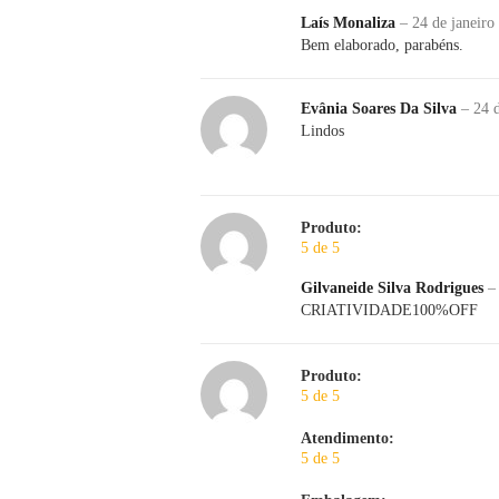
Laís Monaliza
–
24 de janeiro
Bem elaborado, parabéns.
Evânia Soares Da Silva
–
24 
Lindos
Produto:
5 de 5
Gilvaneide Silva Rodrigues
–
CRIATIVIDADE100%OFF
Produto:
5 de 5
Atendimento:
5 de 5