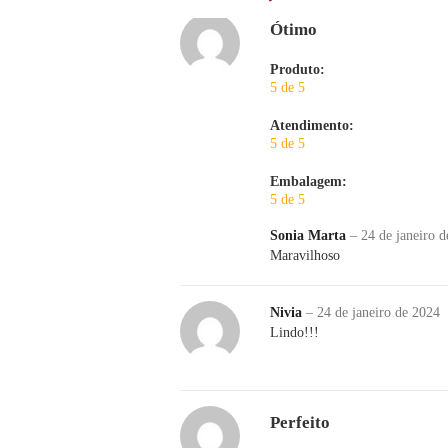
Ótimo
Produto:
5 de 5
Atendimento:
5 de 5
Embalagem:
5 de 5
Sonia Marta
–
24 de janeiro 
Maravilhoso
Nivia
–
24 de janeiro de 2024
Lindo!!!
Perfeito