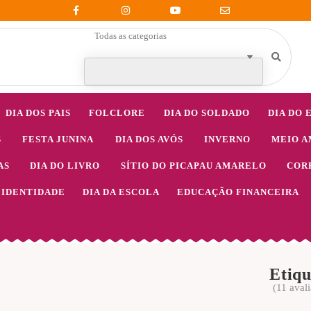
Todas as categorias
DIA DOS PAIS
FOLCLORE
DIA DO SOLDADO
DIA DO 
S
FESTA JUNINA
DIA DOS AVÓS
INVERNO
MEIO A
AS
DIA DO LIVRO
SÍTIO DO PICAPAU AMARELO
COR
IDENTIDADE
DIA DA ESCOLA
EDUCAÇÃO FINANCEIRA
Etiqu
(
11
avali