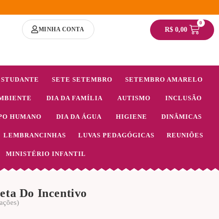
0
MINHA CONTA
R$
0,00
ESTUDANTE
SETE SETEMBRO
SETEMBRO AMARELO
MBIENTE
DIA DA FAMÍLIA
AUTISMO
INCLUSÃO
PO HUMANO
DIA DA ÁGUA
HIGIENE
DINÂMICAS
LEMBRANCINHAS
LUVAS PEDAGÓGICAS
REUNIÕES
MINISTÉRIO INFANTIL
eta Do Incentivo
ações)