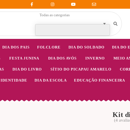
Todas as categorias
DIA DOS PAIS
FOLCLORE
DIA DO SOLDADO
DIA DO 
S
FESTA JUNINA
DIA DOS AVÓS
INVERNO
MEIO A
AS
DIA DO LIVRO
SÍTIO DO PICAPAU AMARELO
COR
IDENTIDADE
DIA DA ESCOLA
EDUCAÇÃO FINANCEIRA
Kit d
(
4
avalia