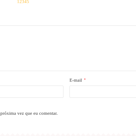
1
2
3
4
5
E-mail
*
 próxima vez que eu comentar.