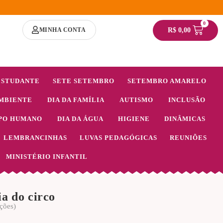
0
MINHA CONTA
R$
0,00
ESTUDANTE
SETE SETEMBRO
SETEMBRO AMARELO
MBIENTE
DIA DA FAMÍLIA
AUTISMO
INCLUSÃO
PO HUMANO
DIA DA ÁGUA
HIGIENE
DINÂMICAS
LEMBRANCINHAS
LUVAS PEDAGÓGICAS
REUNIÕES
MINISTÉRIO INFANTIL
ia do circo
ções)