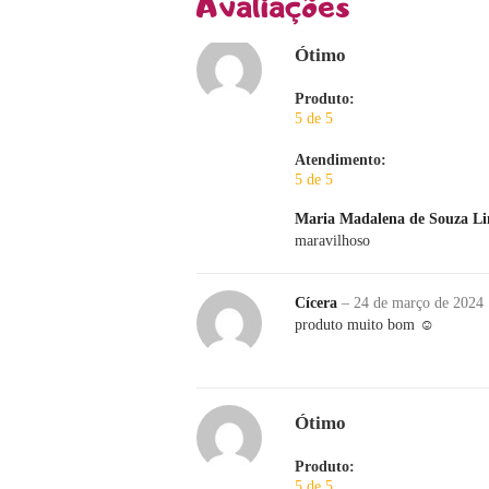
Avaliações
Ótimo
Produto:
5 de 5
Atendimento:
5 de 5
Maria Madalena de Souza L
maravilhoso
Cícera
–
24 de março de 2024
produto muito bom ☺️
Ótimo
Produto:
5 de 5