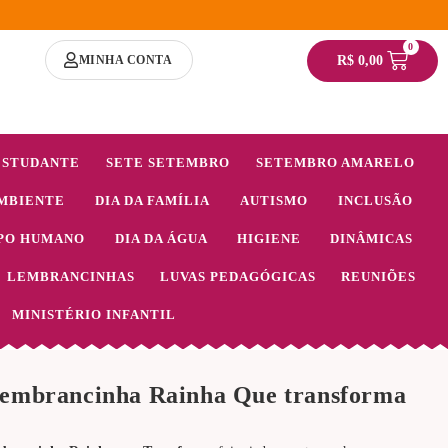
0
MINHA CONTA
R$
0,00
ESTUDANTE
SETE SETEMBRO
SETEMBRO AMARELO
MBIENTE
DIA DA FAMÍLIA
AUTISMO
INCLUSÃO
PO HUMANO
DIA DA ÁGUA
HIGIENE
DINÂMICAS
LEMBRANCINHAS
LUVAS PEDAGÓGICAS
REUNIÕES
MINISTÉRIO INFANTIL
Lembrancinha Rainha Que transforma