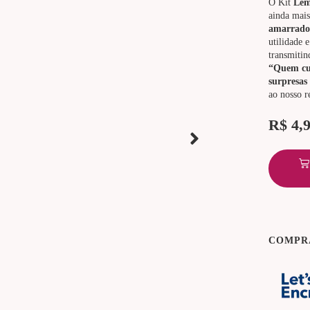
O Kit
Lem
ainda mais
amarrador
utilidade 
transmitin
“Quem cu
surpresas
ao nosso r
R$
4,
COMPR