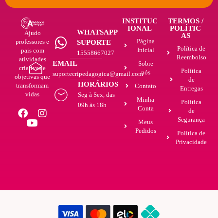
INSTITUC
TERMOS /
IONAL
POLÍTIC
WHATSAPP
Ajudo
AS
Página
professores e
SUPORTE
Política de
Inicial
pais com
15558667027
Reembolso
atividades
EMAIL
Sobre
criativas e
Política
nós
suportecripedagogica@gmail.com
objetivas que
de
HORÁRIOS
transformam
Contato
Entregas
vidas
Seg à Sex, das
Minha
Política
09h às 18h
Conta
de
Segurança
Meus
Pedidos
Política de
Privacidade