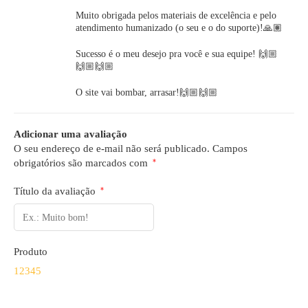
Muito obrigada pelos materiais de excelência e pelo
atendimento humanizado (o seu e o do suporte)!🙏🏽
Sucesso é o meu desejo pra você e sua equipe! 🙌🏼
🙌🏼🙌🏼
O site vai bombar, arrasar!🙌🏼🙌🏼
Adicionar uma avaliação
O seu endereço de e-mail não será publicado.
Campos
obrigatórios são marcados com
*
Título da avaliação
*
Produto
1
2
3
4
5