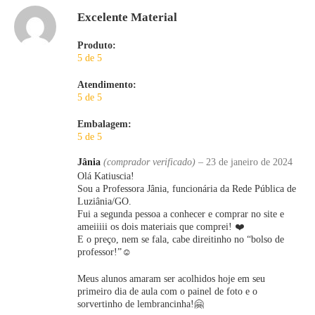
Excelente Material
Produto:
5 de 5
Atendimento:
5 de 5
Embalagem:
5 de 5
Jânia
(comprador verificado)
–
23 de janeiro de 2024
Olá Katiuscia!
Sou a Professora Jânia, funcionária da Rede Pública de
Luziânia/GO.
Fui a segunda pessoa a conhecer e comprar no site e
ameiiiii os dois materiais que comprei! ❤️
E o preço, nem se fala, cabe direitinho no “bolso de
professor!”☺️
Meus alunos amaram ser acolhidos hoje em seu
primeiro dia de aula com o painel de foto e o
sorvertinho de lembrancinha!🤗