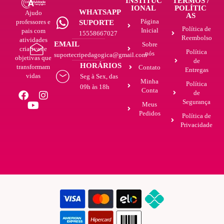
INSTITUC
TERMOS /
IONAL
POLÍTIC
WHATSAPP
Ajudo
AS
Página
professores e
SUPORTE
Política de
Inicial
pais com
15558667027
Reembolso
atividades
EMAIL
Sobre
criativas e
Política
nós
suportecripedagogica@gmail.com
objetivas que
de
HORÁRIOS
transformam
Contato
Entregas
vidas
Seg à Sex, das
Minha
Política
09h às 18h
Conta
de
Segurança
Meus
Pedidos
Política de
Privacidade