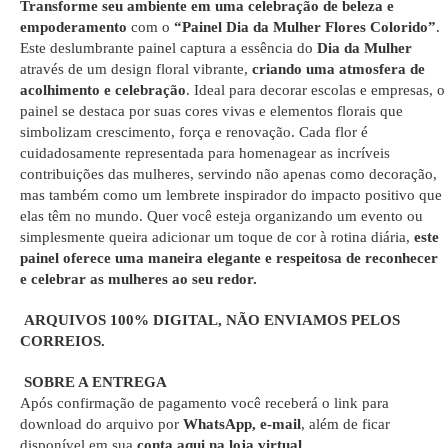
Transforme seu ambiente em uma celebração de beleza e
empoderamento
com o
“Painel Dia da Mulher Flores Colorido”
.
Este deslumbrante painel captura a essência do
Dia da Mulher
através de um design floral vibrante,
criando uma atmosfera de
acolhimento e celebração
. Ideal para decorar escolas e empresas, o
painel se destaca por suas cores vivas e elementos florais que
simbolizam crescimento, força e renovação. Cada flor é
cuidadosamente representada para homenagear as incríveis
contribuições das mulheres, servindo não apenas como decoração,
mas também como um lembrete inspirador do impacto positivo que
elas têm no mundo. Quer você esteja organizando um evento ou
simplesmente queira adicionar um toque de cor à rotina diária,
este
painel oferece uma maneira elegante e respeitosa de reconhecer
e celebrar as mulheres ao seu redor.
ARQUIVOS 100% DIGITAL, NÃO ENVIAMOS PELOS
CORREIOS.
SOBRE A ENTREGA
Após confirmação de pagamento você receberá o link para
download do arquivo por
WhatsApp, e-mail
, além de ficar
disponível em sua
conta aqui na loja virtual
.