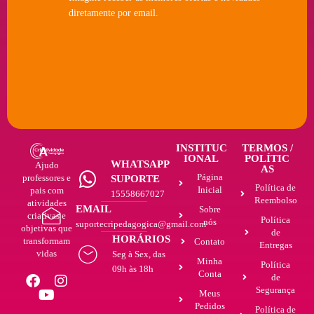
diretamente por email.
INSTITUC
TERMOS /
IONAL
POLÍTIC
WHATSAPP
Ajudo
AS
Página
professores e
SUPORTE
Política de
Inicial
pais com
15558667027
Reembolso
atividades
EMAIL
Sobre
criativas e
Política
nós
suportecripedagogica@gmail.com
objetivas que
de
HORÁRIOS
transformam
Contato
Entregas
vidas
Seg à Sex, das
Minha
Política
09h às 18h
Conta
de
Segurança
Meus
Pedidos
Política de