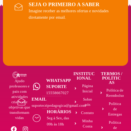
SEJA O PRIMEIRO A SABER
Imagine receber as melhores ofertas e novidades
diretamente por email.
INSTITUC
TERMOS /
IONAL
POLÍTIC
WHATSAPP
Ajudo
AS
Página
professores e
SUPORTE
Política de
Inicial
pais com
15558667027
Reembolso
atividades
EMAIL
Sobre
criativas e
Política
nós
suportecripedagogica@gmail.com
objetivas que
de
HORÁRIOS
transformam
Contato
Entregas
vidas
Seg à Sex, das
Minha
Política
09h às 18h
Conta
de