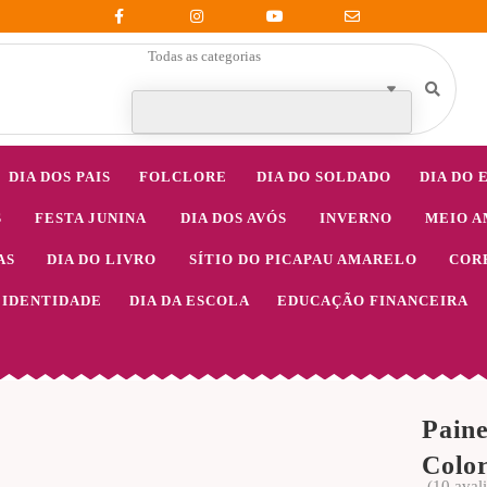
Todas as categorias
DIA DOS PAIS
FOLCLORE
DIA DO SOLDADO
DIA DO 
S
FESTA JUNINA
DIA DOS AVÓS
INVERNO
MEIO A
AS
DIA DO LIVRO
SÍTIO DO PICAPAU AMARELO
COR
IDENTIDADE
DIA DA ESCOLA
EDUCAÇÃO FINANCEIRA
Paine
Colo
(
10
aval