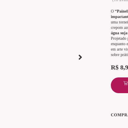
O
“Painel
impactant
uma tornei
crepom az
água suja
Projetado 
enquanto e
em arte vi
sobre prát
R$
8,
COMPR