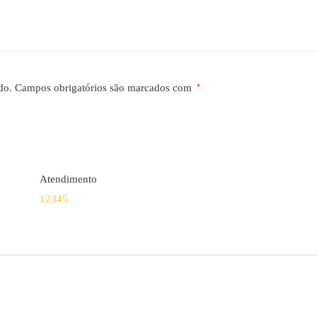
do.
Campos obrigatórios são marcados com
*
Atendimento
1
2
3
4
5