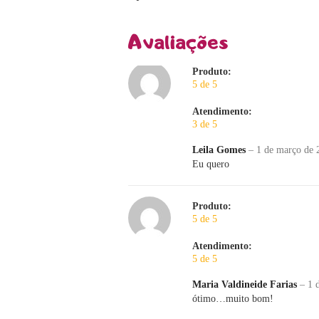
Avaliações
Produto:
5 de 5
Atendimento:
3 de 5
Leila Gomes
–
1 de março de 
Eu quero
Produto:
5 de 5
Atendimento:
5 de 5
Maria Valdineide Farias
–
1 
ótimo…muito bom!