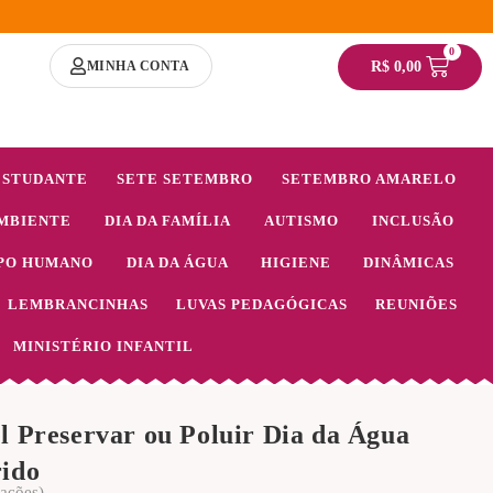
0
MINHA CONTA
R$
0,00
ESTUDANTE
SETE SETEMBRO
SETEMBRO AMARELO
MBIENTE
DIA DA FAMÍLIA
AUTISMO
INCLUSÃO
PO HUMANO
DIA DA ÁGUA
HIGIENE
DINÂMICAS
LEMBRANCINHAS
LUVAS PEDAGÓGICAS
REUNIÕES
MINISTÉRIO INFANTIL
l Preservar ou Poluir Dia da Água
rido
iações)