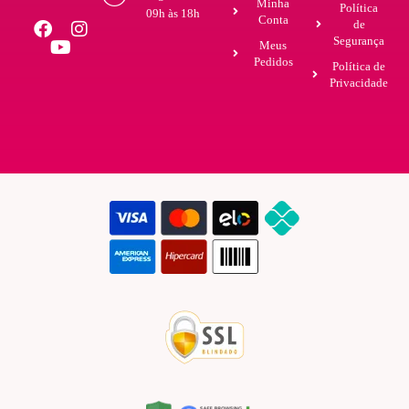
Minha
Política
09h às 18h
Conta
de
Segurança
Meus
Pedidos
Política de
Privacidade