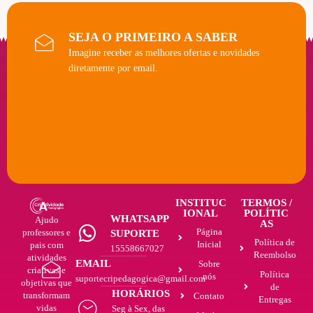
SEJA O PRIMEIRO A SABER
Imagine receber as melhores ofertas e novidades
diretamente por email.
INSTITUC
TERMOS /
IONAL
POLÍTIC
WHATSAPP
Ajudo
AS
Página
professores e
SUPORTE
Política de
Inicial
pais com
15558667027
Reembolso
atividades
EMAIL
Sobre
criativas e
Política
nós
suportecripedagogica@gmail.com
objetivas que
de
HORÁRIOS
transformam
Contato
Entregas
vidas
Seg à Sex, das