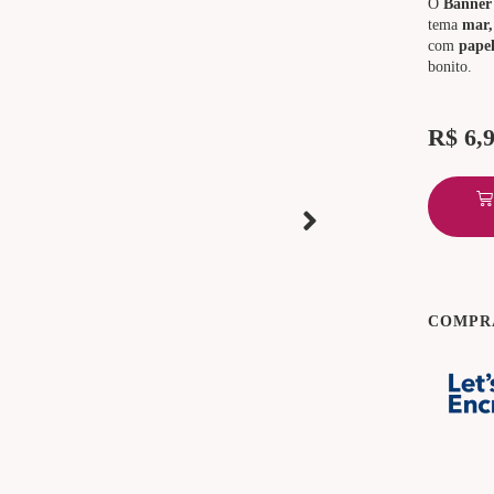
O
Banner 
tema
mar,
com
pape
bonito.
R$
6,
COMPR