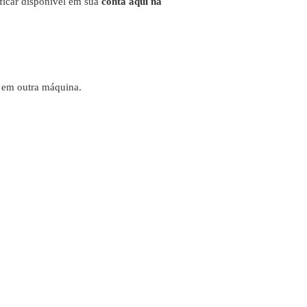
 ficar disponível em sua
conta aqui na
e em outra máquina.