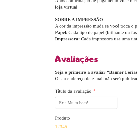
Após confirmação de pagamento você rece
loja virtual
.
SOBRE A IMPRESSÃO
A cor da impressão muda se você troca o p
Papel
: Cada tipo de papel (brilhante ou fos
Impressora:
Cada impressora usa uma tint
Avaliações
Seja o primeiro a avaliar “Banner Férias
O seu endereço de e-mail não será publica
Título da avaliação
*
Produto
1
2
3
4
5