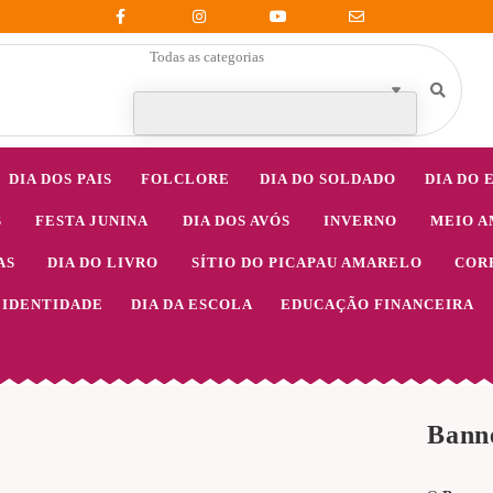
Todas as categorias
DIA DOS PAIS
FOLCLORE
DIA DO SOLDADO
DIA DO 
S
FESTA JUNINA
DIA DOS AVÓS
INVERNO
MEIO A
AS
DIA DO LIVRO
SÍTIO DO PICAPAU AMARELO
COR
IDENTIDADE
DIA DA ESCOLA
EDUCAÇÃO FINANCEIRA
Banne