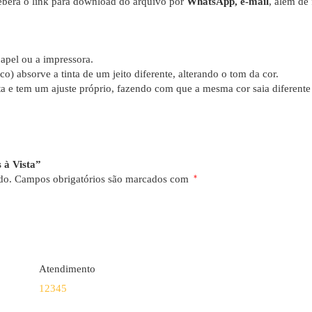
berá o link para download do arquivo por
WhatsApp, e-mail
, além de
apel ou a impressora.
co) absorve a tinta de um jeito diferente, alterando o tom da cor.
a e tem um ajuste próprio, fazendo com que a mesma cor saia diferent
 à Vista”
do.
Campos obrigatórios são marcados com
*
Atendimento
1
2
3
4
5