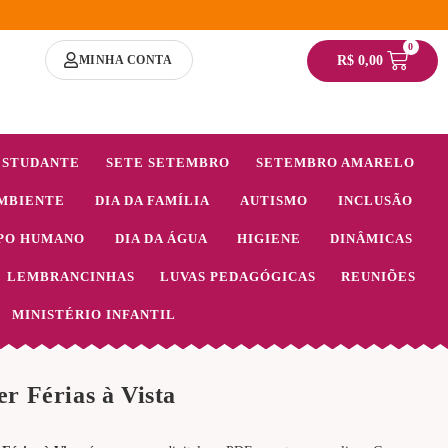
0
MINHA CONTA
R$
0,00
ESTUDANTE
SETE SETEMBRO
SETEMBRO AMARELO
MBIENTE
DIA DA FAMÍLIA
AUTISMO
INCLUSÃO
PO HUMANO
DIA DA ÁGUA
HIGIENE
DINÂMICAS
LEMBRANCINHAS
LUVAS PEDAGÓGICAS
REUNIÕES
MINISTÉRIO INFANTIL
r Férias à Vista