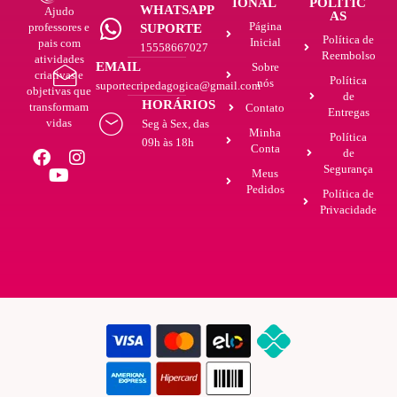
IONAL
POLÍTIC
WHATSAPP
Ajudo
AS
Página
professores e
SUPORTE
Política de
Inicial
pais com
15558667027
Reembolso
atividades
EMAIL
Sobre
criativas e
Política
nós
suportecripedagogica@gmail.com
objetivas que
de
HORÁRIOS
transformam
Contato
Entregas
vidas
Seg à Sex, das
Minha
Política
09h às 18h
Conta
de
Segurança
Meus
Pedidos
Política de
Privacidade