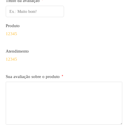
Título da avaliação
Produto
1
2
3
4
5
Atendimento
1
2
3
4
5
Sua avaliação sobre o produto
*