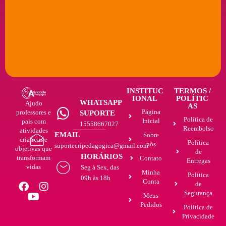
INSTITUC
TERMOS /
IONAL
POLÍTIC
WHATSAPP
Ajudo
AS
Página
professores e
SUPORTE
Política de
Inicial
pais com
15558667027
Reembolso
atividades
EMAIL
Sobre
criativas e
Política
nós
suportecripedagogica@gmail.com
objetivas que
de
HORÁRIOS
transformam
Contato
Entregas
vidas
Seg à Sex, das
Minha
Política
09h às 18h
Conta
de
Segurança
Meus
Pedidos
Política de
Privacidade