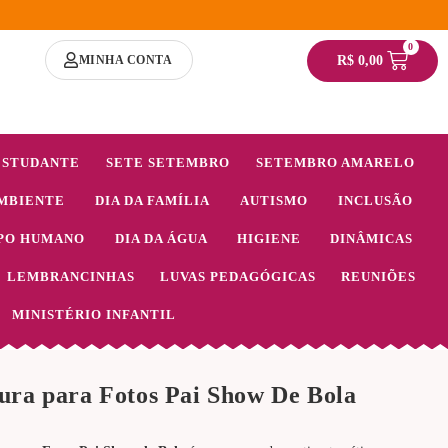
0
MINHA CONTA
R$
0,00
ESTUDANTE
SETE SETEMBRO
SETEMBRO AMARELO
MBIENTE
DIA DA FAMÍLIA
AUTISMO
INCLUSÃO
PO HUMANO
DIA DA ÁGUA
HIGIENE
DINÂMICAS
LEMBRANCINHAS
LUVAS PEDAGÓGICAS
REUNIÕES
MINISTÉRIO INFANTIL
ra para Fotos Pai Show De Bola