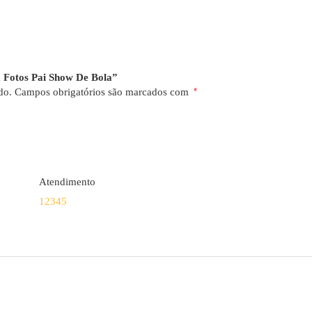
a Fotos Pai Show De Bola”
do.
Campos obrigatórios são marcados com
*
Atendimento
1
2
3
4
5