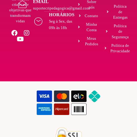
EMAIL
Sobre
criativas e
Política
nós
suportecripedagogica@gmail.com
objetivas que
de
HORÁRIOS
transformam
Contato
Entregas
vidas
Seg à Sex, das
Minha
Política
09h às 18h
Conta
de
Segurança
Meus
Pedidos
Política de
Privacidade