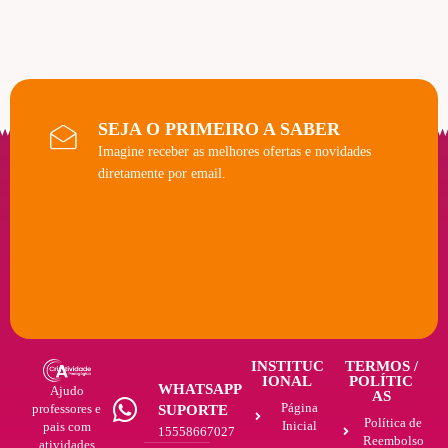
SEJA O PRIMEIRO A SABER
Imagine receber as melhores ofertas e novidades
diretamente por email.
INSTITUC
TERMOS /
IONAL
POLÍTIC
WHATSAPP
Ajudo
AS
Página
professores e
SUPORTE
Política de
Inicial
pais com
15558667027
Reembolso
atividades