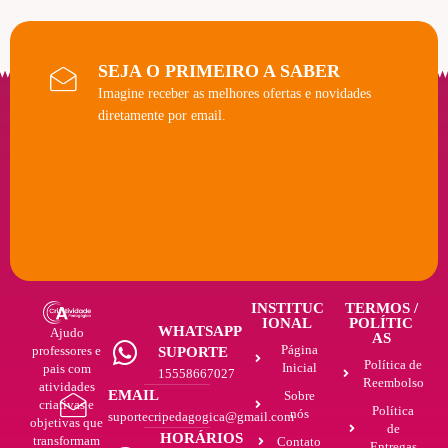
SEJA O PRIMEIRO A SABER
Imagine receber as melhores ofertas e novidades
diretamente por email.
INSTITUC
TERMOS /
IONAL
POLÍTIC
WHATSAPP
Ajudo
AS
Página
professores e
SUPORTE
Política de
Inicial
pais com
15558667027
Reembolso
atividades
EMAIL
Sobre
criativas e
Política
nós
suportecripedagogica@gmail.com
objetivas que
de
HORÁRIOS
transformam
Contato
Entregas