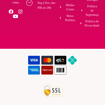
vidas
Seg à Sex, das
Minha
Política
09h às 18h
Conta
de
Segurança
Meus
Pedidos
Política de
Privacidade