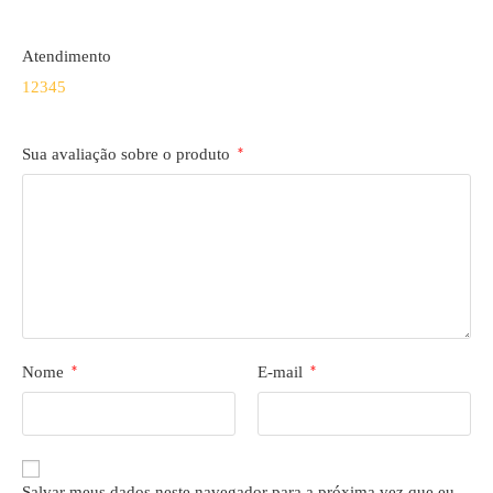
Atendimento
1
2
3
4
5
Sua avaliação sobre o produto
*
Nome
*
E-mail
*
Salvar meus dados neste navegador para a próxima vez que eu