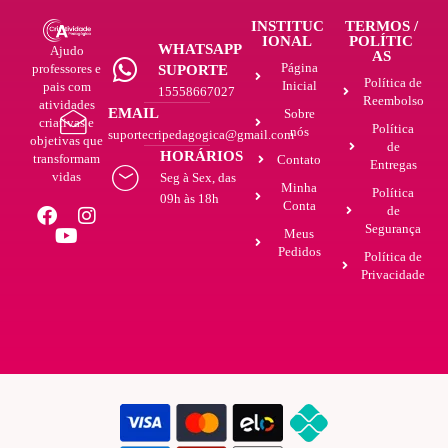
INSTITUC
TERMOS /
IONAL
POLÍTIC
WHATSAPP
Ajudo
AS
Página
professores e
SUPORTE
Política de
Inicial
pais com
15558667027
Reembolso
atividades
EMAIL
Sobre
criativas e
Política
nós
suportecripedagogica@gmail.com
objetivas que
de
HORÁRIOS
transformam
Contato
Entregas
vidas
Seg à Sex, das
Minha
Política
09h às 18h
Conta
de
Segurança
Meus
Pedidos
Política de
Privacidade