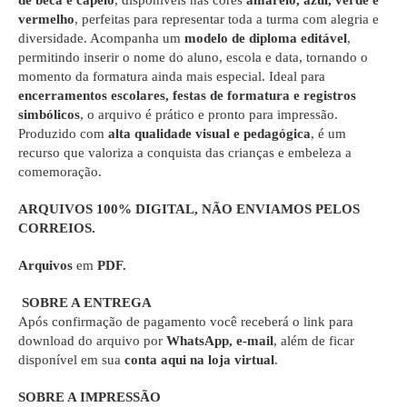
de beca e capelo
, disponíveis nas cores
amarelo, azul, verde e
vermelho
, perfeitas para representar toda a turma com alegria e
diversidade. Acompanha um
modelo de diploma editável
,
permitindo inserir o nome do aluno, escola e data, tornando o
momento da formatura ainda mais especial. Ideal para
encerramentos escolares, festas de formatura e registros
simbólicos
, o arquivo é prático e pronto para impressão.
Produzido com
alta qualidade visual e pedagógica
, é um
recurso que valoriza a conquista das crianças e embeleza a
comemoração.
ARQUIVOS 100% DIGITAL
, NÃO ENVIAMOS PELOS
CORREIOS.
Arquivos
em
PDF.
SOBRE A ENTREGA
Após confirmação de pagamento você receberá o link para
download do arquivo por
WhatsApp, e-mail
, além de ficar
disponível em sua
conta aqui na loja virtual
.
SOBRE A IMPRESSÃO