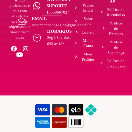
Ajudo
AS
Página
professores e
SUPORTE
Política de
Inicial
pais com
15558667027
Reembolso
atividades
EMAIL
Sobre
criativas e
Política
nós
suportecripedagogica@gmail.com
objetivas que
de
HORÁRIOS
transformam
Contato
Entregas
vidas
Seg à Sex, das
Minha
Política
09h às 18h
Conta
de
Segurança
Meus
Pedidos
Política de
Privacidade