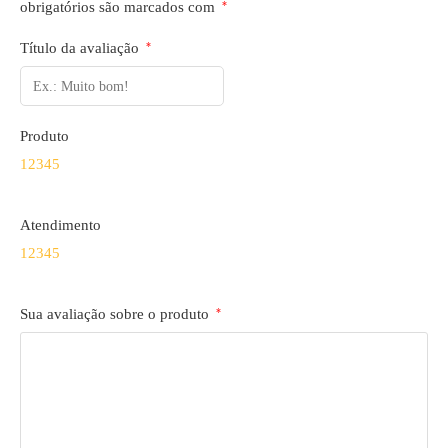
obrigatórios são marcados com
*
Título da avaliação
*
Produto
1
2
3
4
5
Atendimento
1
2
3
4
5
Sua avaliação sobre o produto
*