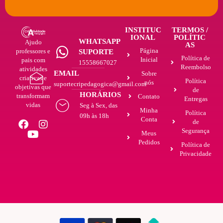
INSTITUC
TERMOS /
IONAL
POLÍTIC
WHATSAPP
Ajudo
AS
Página
professores e
SUPORTE
Política de
Inicial
pais com
15558667027
Reembolso
atividades
EMAIL
Sobre
criativas e
Política
nós
suportecripedagogica@gmail.com
objetivas que
de
HORÁRIOS
transformam
Contato
Entregas
vidas
Seg à Sex, das
Minha
Política
09h às 18h
Conta
de
Segurança
Meus
Pedidos
Política de
Privacidade