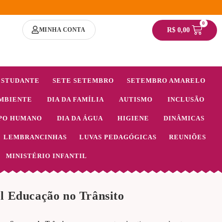
0
MINHA CONTA
R$
0,00
ESTUDANTE
SETE SETEMBRO
SETEMBRO AMARELO
MBIENTE
DIA DA FAMÍLIA
AUTISMO
INCLUSÃO
PO HUMANO
DIA DA ÁGUA
HIGIENE
DINÂMICAS
LEMBRANCINHAS
LUVAS PEDAGÓGICAS
REUNIÕES
MINISTÉRIO INFANTIL
l Educação no Trânsito