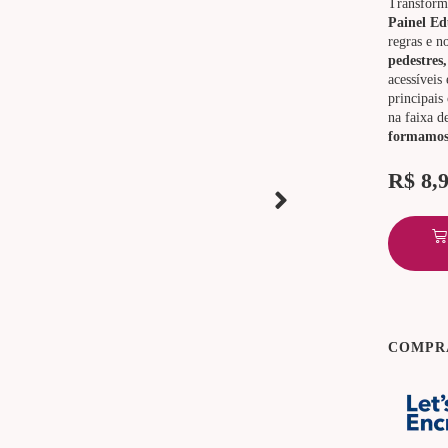
Transfor
Painel Ed
regras e n
pedestres,
acessíveis 
principais
na faixa d
formamos 
R$
8,
COMPR