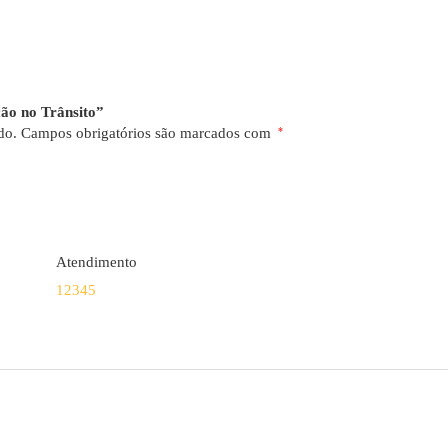
ção no Trânsito”
do.
Campos obrigatórios são marcados com
*
Atendimento
1
2
3
4
5