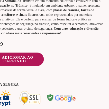
me a
Semana do Trânsito
em um momento educativo e envolvente com o
ucação no Trânsito
! Simulando um ambiente urbano, o painel apresenta
ormativas de forma visual e clara, com
placas de trânsito, faixas de
 semáforos e sinais ilustrativos
, todos representados por materiais
e criativos. Ele é perfeito para ensinar de forma lúdica e prática as
 orientações de segurança no trânsito, como respeitar o semáforo, atravessar
e pedestres e usar o cinto de segurança.
Com arte, educação e diversão,
cidadãos mais conscientes e responsáveis!
99
ADICIONAR AO
CARRINHO
A SEGURA