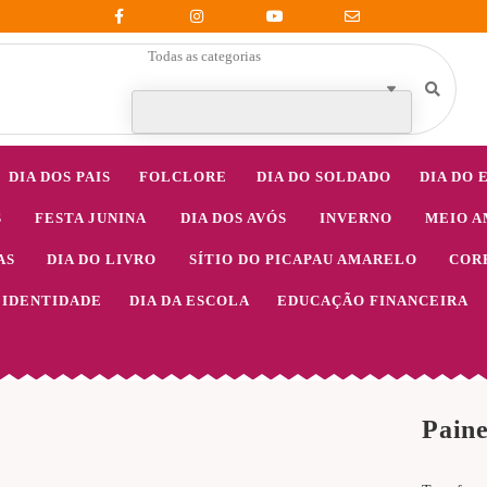
Todas as categorias
DIA DOS PAIS
FOLCLORE
DIA DO SOLDADO
DIA DO 
S
FESTA JUNINA
DIA DOS AVÓS
INVERNO
MEIO A
AS
DIA DO LIVRO
SÍTIO DO PICAPAU AMARELO
COR
IDENTIDADE
DIA DA ESCOLA
EDUCAÇÃO FINANCEIRA
Paine