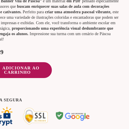
 Banner Vila de Páscoa”
é um material
em PDF
pensado especialmente
ssores que
buscam enriquecer suas salas de aula com decorações
e cativantes.
Perfeito para
criar uma atmosfera pascoal vibrante,
este
rece uma variedade de ilustrações coloridas e encantadoras que podem ser
 impressas e exibidas. Com ele, você transforma o ambiente escolar em
mágica,
proporcionando uma experiência visual deslumbrante que
engaja os alunos.
Impressione sua turma com um cenário de Páscoa
el!
99
ADICIONAR AO
CARRINHO
A SEGURA