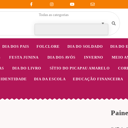
Todas as categorias
DIA DOS PAIS
FOLCLORE
DIA DO SOLDADO
DIA DO 
S
FESTA JUNINA
DIA DOS AVÓS
INVERNO
MEIO A
AS
DIA DO LIVRO
SÍTIO DO PICAPAU AMARELO
COR
IDENTIDADE
DIA DA ESCOLA
EDUCAÇÃO FINANCEIRA
Paine