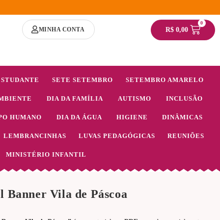
0
MINHA CONTA
R$
0,00
ESTUDANTE
SETE SETEMBRO
SETEMBRO AMARELO
MBIENTE
DIA DA FAMÍLIA
AUTISMO
INCLUSÃO
PO HUMANO
DIA DA ÁGUA
HIGIENE
DINÂMICAS
LEMBRANCINHAS
LUVAS PEDAGÓGICAS
REUNIÕES
MINISTÉRIO INFANTIL
l Banner Vila de Páscoa