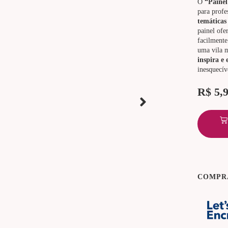
O
“Painel
para profe
temáticas 
painel ofe
facilmente
uma vila 
inspira e 
inesquecív
R$
5,
COMPR