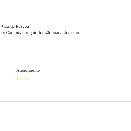
r Vila de Páscoa”
do.
Campos obrigatórios são marcados com
*
Atendimento
1
2
3
4
5