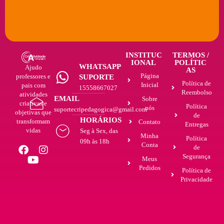
INSTITUC
TERMOS /
IONAL
POLÍTIC
WHATSAPP
Ajudo
AS
Página
professores e
SUPORTE
Política de
Inicial
pais com
15558667027
Reembolso
atividades
EMAIL
Sobre
criativas e
Política
nós
suportecripedagogica@gmail.com
objetivas que
de
HORÁRIOS
transformam
Contato
Entregas
vidas
Seg à Sex, das
Minha
Política
09h às 18h
Conta
de
Segurança
Meus
Pedidos
Política de
Privacidade