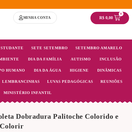
0
MINHA CONTA
R$
0,00
ESTUDANTE
SETE SETEMBRO
SETEMBRO AMARELO
MBIENTE
DIA DA FAMÍLIA
AUTISMO
INCLUSÃO
PO HUMANO
DIA DA ÁGUA
HIGIENE
DINÂMICAS
LEMBRANCINHAS
LUVAS PEDAGÓGICAS
REUNIÕES
MINISTÉRIO INFANTIL
leta Dobradura Palitoche Colorido e
Colorir