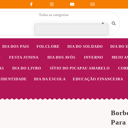
Todas as categorias
DIA DOS PAIS
FOLCLORE
DIA DO SOLDADO
DIA DO 
S
FESTA JUNINA
DIA DOS AVÓS
INVERNO
MEIO A
AS
DIA DO LIVRO
SÍTIO DO PICAPAU AMARELO
COR
IDENTIDADE
DIA DA ESCOLA
EDUCAÇÃO FINANCEIRA
Borbo
Para 