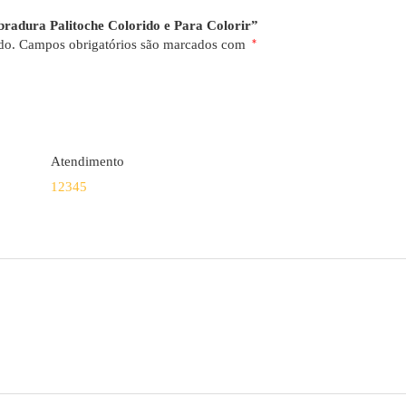
bradura Palitoche Colorido e Para Colorir”
do.
Campos obrigatórios são marcados com
*
Atendimento
1
2
3
4
5